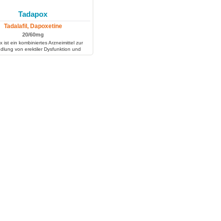
Tadapox
Tadalafil, Dapoxetine
20/60mg
 ist ein kombiniertes Arzneimittel zur
lung von erektiler Dysfunktion und
vorzeitiger Ejakulation.