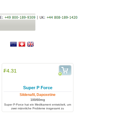
₣4.31
Super P Force
Sildenafil, Dapoxetine
100/60mg
Super P-Force hat ein Medikament entwickelt, um
zwei männliche Probleme insgesamt zu
behandeln: erektile Dysfunktion und vorzeitige
Ejakulation.