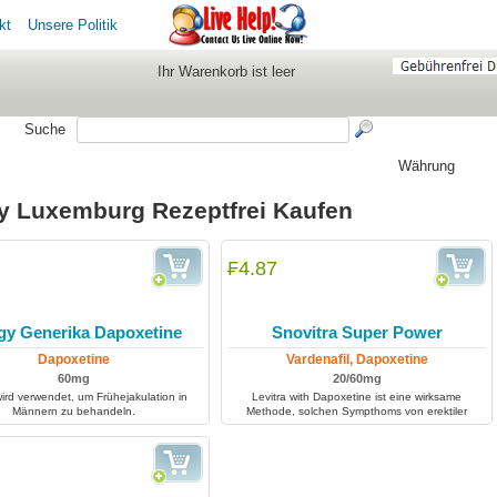
kt
Unsere Politik
Ihr Warenkorb ist leer
Suche
Währung
gy Luxemburg Rezeptfrei Kaufen
₣4.87
igy Generika Dapoxetine
Snovitra Super Power
Dapoxetine
Vardenafil, Dapoxetine
60mg
20/60mg
 wird verwendet, um Frühejakulation in
Levitra with Dapoxetine ist eine wirksame
Männern zu behandeln.
Methode, solchen Sympthoms von erektiler
Dysfunktion als Frühejakulation zu behandeln.