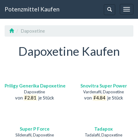
Potenzmittel Kaufen
Toggl
Toggle-
Navig
Navigation
Dapoxetine
Dapoxetine Kaufen
Priligy Generika Dapoxetine
Snovitra Super Power
Dapoxetine
Vardenafil, Dapoxetine
von
₣2.81
je Stück
von
₣4.84
je Stück
Super P Force
Tadapox
Sildenafil, Dapoxetine
Tadalafil, Dapoxetine