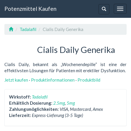
Potenzmittel Kaufen
Toggl
Toggle-
Navig
Navigation
Tadalafil
Cialis Daily Generika
Cialis Daily Generika
Cialis Daily, bekannt als „Wochenendepille“ ist eine der
effektivsten Lösungen für Patienten mit erektiler Dysfunktion.
Jetzt kaufen
·
Produktinformationen
·
Produktbild
Wirkstoff:
Tadalafil
Erhältlich Dosierung:
2.5mg
,
5mg
Zahlungsmöglichkeiten:
VISA, Mastercard, Amex
Lieferzeit:
Express-Lieferung (3-5 Tage)