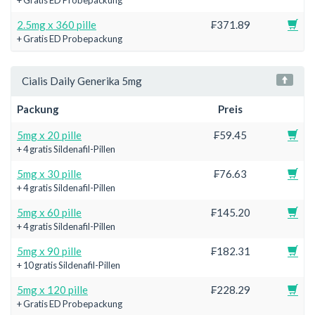
2.5mg x 360 pille
₣371.89
+ Gratis ED Probepackung
Cialis Daily Generika 5mg
Packung
Preis
5mg x 20 pille
₣59.45
+ 4 gratis Sildenafil-Pillen
5mg x 30 pille
₣76.63
+ 4 gratis Sildenafil-Pillen
5mg x 60 pille
₣145.20
+ 4 gratis Sildenafil-Pillen
5mg x 90 pille
₣182.31
+ 10 gratis Sildenafil-Pillen
5mg x 120 pille
₣228.29
+ Gratis ED Probepackung