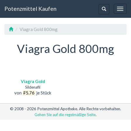
Potenzmittel Kaufen
Toggl
Toggle-
Navig
Navigation
Viagra Gold 800mg
Viagra Gold 800mg
Viagra Gold
Sildenafil
von
₣5.76
je Stück
© 2008 - 2026 Potenzmittel Apotheke. Alle Rechte vorbehalten.
Gehen Sie auf die regelmäßige Seite
.