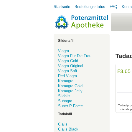
Startseite
Bestellungsstatus
FAQ
Konta
Sildenafil
Viagra
Tada
Viagra Fur Die Frau
Viagra Gold
Viagra Original
₣3.65
Viagra Soft
Red Viagra
Kamagra
Kamagra Gold
Kamagra Jelly
Sildalis
Suhagra
Super P Force
Tadacip g
die als
sind. Bei 
Tadalafil
genügen
Cialis
Cialis Black