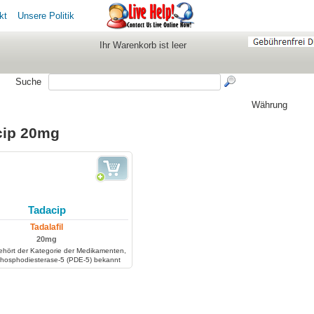
kt
Unsere Politik
Ihr Warenkorb ist leer
Suche
Währung
cip 20mg
Tadacip
Tadalafil
20mg
ehört der Kategorie der Medikamenten,
 phosphodiesterase-5 (PDE-5) bekannt
sexueller Stimulation, ermöglicht Tadacip
den Blutfluss in dem Penis, und das
verursacht eine Erektion.