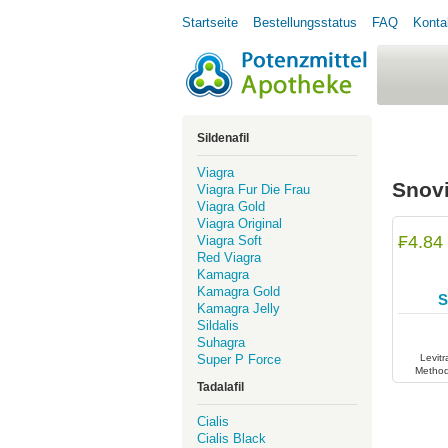
Startseite
Bestellungsstatus
FAQ
Konta
Sildenafil
Viagra
Snovi
Viagra Fur Die Frau
Viagra Gold
Viagra Original
₣4.84
Viagra Soft
Red Viagra
Kamagra
Kamagra Gold
S
Kamagra Jelly
Sildalis
Suhagra
Super P Force
Levitr
Method
Dysfunkt
Tadalafil
Cialis
Cialis Black