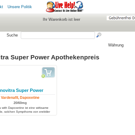
kt
Unsere Politik
Ihr Warenkorb ist leer
Suche
Währung
tra Super Power Apothekenpreis
novitra Super Power
Vardenafil, Dapoxetine
20/60mg
a with Dapoxetine ist eine wirksame
e, solchen Sympthoms von erektiler
ion als Frühejakulation zu behandeln.