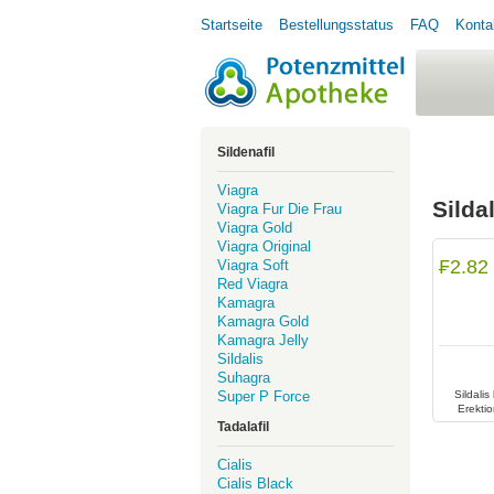
Startseite
Bestellungsstatus
FAQ
Konta
Sildenafil
Viagra
Silda
Viagra Fur Die Frau
Viagra Gold
Viagra Original
₣2.82
Viagra Soft
Red Viagra
Kamagra
Kamagra Gold
Kamagra Jelly
Sildalis
Suhagra
Super P Force
Sildalis
Erektio
Tadalafil
Cialis
Cialis Black