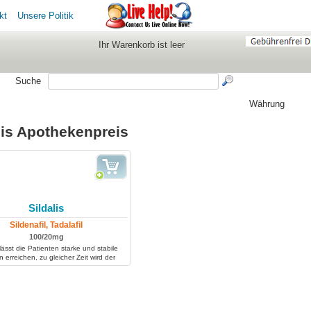
kt
Unsere Politik
Ihr Warenkorb ist leer
Suche
Währung
lis Apothekenpreis
Sildalis
Sildenafil, Tadalafil
100/20mg
 lässt die Patienten starke und stabile
n erreichen, zu gleicher Zeit wird der
Geschlechtsakt prolongiert.