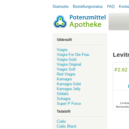
Startseite
Bestellungsstatus
FAQ
Konta
Sildenafil
Viagra
Levit
Viagra Fur Die Frau
Viagra Gold
Viagra Original
₣2.62
Viagra Soft
Red Viagra
Kamagra
Kamagra Gold
Kamagra Jelly
Sildalis
Suhagra
Super P Force
Levitra
Behandlun
erlaubt 
Tadalafil
leiden, so
G
Cialis
Cialis Black