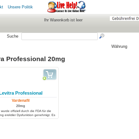
kt
Unsere Politik
Ihr Warenkorb ist leer
Suche
Währung
ra Professional 20mg
Levitra Professional
Vardenafil
20mg
 wurde offiziell durch die FDA für die
g erektiler Dysfunktion genehmigt. Es
Männern, die an erektiler Dysfunktion
 lange eine Erektion zu haben, dass ein
eschlechtsverkehr möglich ist.