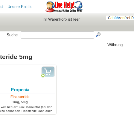
kt
Unsere Politik
Ihr Warenkorb ist leer
Suche
Währung
teride 5mg
Propecia
Finasteride
1mg, 5mg
 wird benutzt, um Haarausfall (bei den
 zu behandeln.Finasteride kann auch
t werden, um Prostatakrebs, sowie die
en Prostata-Hyperplasie zu behandeln.