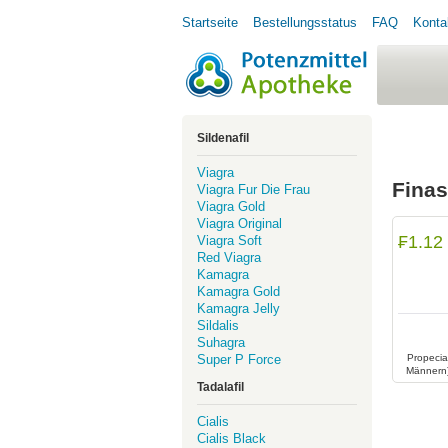
Startseite
Bestellungsstatus
FAQ
Konta
Sildenafil
Viagra
Finas
Viagra Fur Die Frau
Viagra Gold
Viagra Original
₣1.12
Viagra Soft
Red Viagra
Kamagra
Kamagra Gold
Kamagra Jelly
Sildalis
Suhagra
Super P Force
Propecia
Männern)
verwende
Tadalafil
gutartig
Cialis
Cialis Black