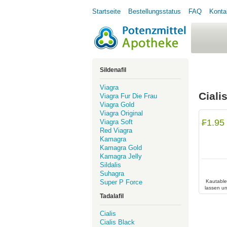
Startseite
Bestellungsstatus
FAQ
Konta
Sildenafil
Viagra
Ciali
Viagra Fur Die Frau
Viagra Gold
Viagra Original
₣1.95
Viagra Soft
Red Viagra
Kamagra
Kamagra Gold
Kamagra Jelly
Sildalis
Suhagra
Super P Force
Kautable
lassen un
das gle
Tadalafil
Tablett
Cialis
Cialis Black