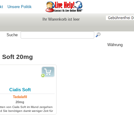
kt
Unsere Politik
Ihr Warenkorb ist leer
Suche
Währung
s Soft 20mg
Cialis Soft
Tadalafil
20mg
tten von Cialis Soft im Mund zergehen
d Sie benötigen damit weniger Zeit für
iche Ergebnis im Vergleich zu Cialis-
en mit einer speziellen Beschichtung.